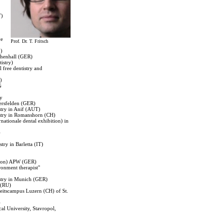
T)
ve
Prof. Dr. T. Fritsch
y)
chenhall (GER)
istry)
 free dentistry and
)
AG
ey
fersfelden (GER)
stry in Anif (AUT)
istry in Romanshorn (CH)
nationale dental exhibition) in
)
ry in Barletta (IT)
tion) APW (GER)
ronment therapist"
stry in Munich (GER)
 (RU)
eitscampus Luzern (CH) of St.
)
al University, Stavropol,