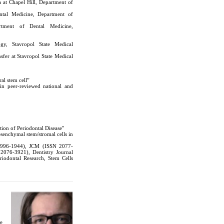
a at Chapel Hill, Department of
ental Medicine, Department of
artment of Dental Medicine,
ogy, Stavropol State Medical
fer at Stavropol State Medical
al stem cell”
 in peer-reviewed national and
tion of Periodontal Disease"
esenchymal stem/stromal cells in
1996-1944), JCM (ISSN 2077-
2076-3921), Dentistry Journal
iodontal Research, Stem Cells
d
ce