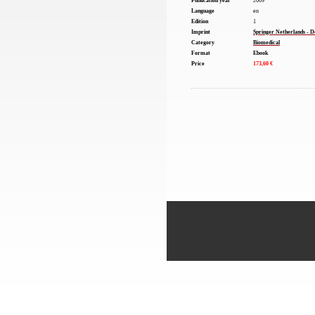
Publication year
2009
Language
en
Edition
1
Imprint
Springer Netherlands - 
Category
Biomedical
Format
Ebook
Price
173,60 €