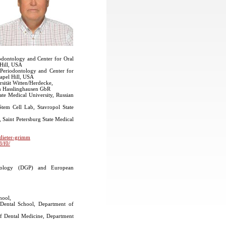
odontology and Center for Oral
 Hill, USA
Periodontology and Center for
hapel Hill, USA
sität Witten/Herdecke,
am Hasslinghausen GbR
te Medical University, Russian
Stem Cell Lab, Stavropol State
, Saint Petersburg State Medical
-dieter-grimm
8/f0/
ntology (DGP) and European
hool,
Dental School, Department of
of Dental Medicine, Department