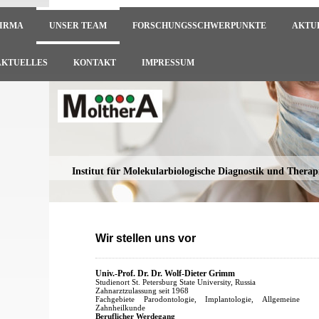
FIRMA
UNSER TEAM
FORSCHUNGSSCHWERPUNKTE
AKTU
AKTUELLES
KONTAKT
IMPRESSUM
Institut für Molekularbiologische Diagnostik und Ther
Wir stellen uns vor
Univ.-Prof. Dr. Dr. Wolf-Dieter Grimm
Studienort St. Petersburg State University, Russia
Zahnarztzulassung seit 1968
Fachgebiete Parodontologie, Implantologie, Allgemeine
Zahnheilkunde
Beruflicher Werdegang