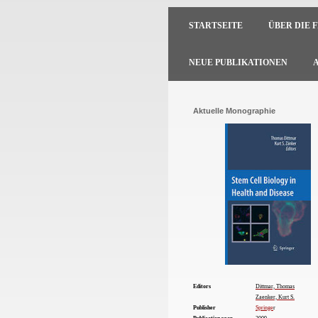
STARTSEITE
ÜBER DIE 
NEUE PUBLIKATIONEN
Aktuelle Monographie
Editors
Dittmar, Thomas
Zaenker, Kurt S.
Publisher
Springe
r