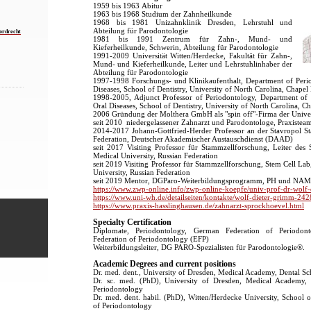
1959 bis 1963 Abitur
1963 bis 1968 Studium der Zahnheilkunde
1968 bis 1981 Unizahnklinik Dresden, Lehrstuhl und
Abteilung für Parodontologie
Dordrecht
1981 bis 1991 Zentrum für Zahn-, Mund- und
Kieferheilkunde, Schwerin, Abteilung für Parodontologie
1991-2009 Universität Witten/Herdecke, Fakultät für Zahn-,
Mund- und Kieferheilkunde, Leiter und Lehrstuhlinhaber der
Abteilung für Parodontologie
1997-1998 Forschungs- und Klinikaufenthalt, Department of Peri
Diseases, School of Dentistry, University of North Carolina, Chapel
1998-2005, Adjunct Professor of Periodontology, Department of 
Oral Diseases, School of Dentistry, University of North Carolina, C
2006 Gründung der Molthera GmbH als "spin off"-Firma der Univer
seit 2010 niedergelassener Zahnarzt und Parodontologe, Praxiste
2014-2017 Johann-Gottfried-Herder Professor an der Stavropol Sta
Federation, Deutscher Akademischer Austauschdienst (DAAD)
seit 2017 Visiting Professor für Stammzellforschung, Leiter des 
Medical University, Russian Federation
seit 2019 Visiting Professor für Stammzellforschung, Stem Cell Lab
University, Russian Federation
seit 2019 Mentor, DGParo-Weiterbildungsprogramm, PH und NAM
https://www.zwp-online.info/zwp-online-koepfe/univ-prof-dr-wolf
https://www.uni-wh.de/detailseiten/kontakte/wolf-dieter-grimm-242
https://www.praxis-hasslinghausen.de/zahnarzt-sprockhoevel.html
Specialty Certification
D
iplomate, Periodontology, German Federation of Periodo
Federation of Periodontology (EFP)
Weiterbildungsleiter, DG PARO-Spezialisten für Parodontologie®.
Academic Degrees and current positions
Dr. med. dent., University of Dresden, Medical Academy, Dental Sc
Dr. sc. med. (PhD), University of Dresden, Medical Academy, 
Periodontology
Dr. med. dent. habil. (PhD), Witten/Herdecke University, School 
of Periodontology