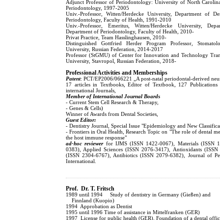
Adjunct Professor of Periodontology: University of North Carolin
Periodontology, 1997-2005
Univ.-Professor, Witten/Herdecke University, Department of D
Periodontology, Faculty of Health, 1991-2010
Univ.-Professor, Emeritus, Witten/Herdecke University, Dep
Department of Periodontology, Faculty of Health, 2010-
Privat Practice, Team Hasslinghausen, 2010-
Distinguished Gottfried Herder Program Professor, Stomatol
University, Russian Federation, 2014-2017
Professor (StGMU) of Center for Innovation and Technology Trans
University, Stavropol, Russian Federation, 2018-
Professional Activities and Memberships
Patent
: PCT/EP2006/066221 „A post-natal periodontal-derived neur
17 articles in Textbooks, Editor of Textbook, 127 Publications
international Journals,
Member of International Journal Boards
- Current Stem Cell Research & Therapy,
- Genes & Cells)
Winner of Awards from Dental Societies,
Guest Editor:
- Dentistry Journal, Special Issue "Epidemiology and New Classifica
- Frontiers in Oral Health, Research Topic on "The role of dental m
the host immune response"
ad-hoc reviewer
for IJMS (ISSN 1422-0067), Materials (ISSN 
0383), Applied Sciences (ISSN 2076-3417), Antioxidants (ISSN 
(ISSN 2304-6767), Antibiotics (ISSN 2079-6382), Journal of Per
International.
Prof. Dr. T. Fritsch
1989 until 1994 Study of dentistry in Germany (Gießen) an
Finnland (Kuopio)
1994 Approbation as Dentist
1995 until 1996 Time of assistance in Mittelfranken (GER)
1997 License for public health (GER),
Foundation of a dental offi