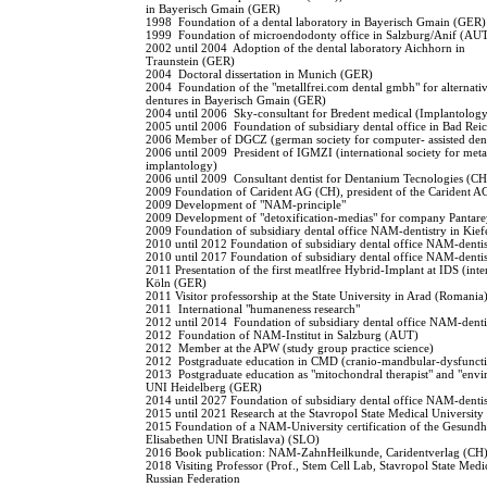
in Bayerisch Gmain (GER)
1998 Foundation of a dental laboratory in Bayerisch Gmain (GER)
1999 Foundation of microendodonty office in Salzburg/Anif (AU
2002 until 2004 Adoption of the dental laboratory Aichhorn in
Traunstein (GER)
2004 Doctoral dissertation in Munich (GER)
2004 Foundation of the "metallfrei.com dental gmbh" for alternati
dentures in Bayerisch Gmain (GER)
2004 until 2006 Sky-consultant for Bredent medical (Implantolog
2005 until 2006 Foundation of subsidiary dental office in Bad Rei
2006 Member of DGCZ (german society for computer- assisted dent
2006 until 2009 President of IGMZI (international society for metal
implantology)
2006 until 2009 Consultant dentist for Dentanium Tecnologies (CH
2009 Foundation of Carident AG (CH), president of the Carident 
2009 Development of "NAM-principle"
2009 Development of "detoxification-medias" for company Pantar
2009 Foundation of subsidiary dental office NAM-dentistry in Kie
2010 until 2012 Foundation of subsidiary dental office NAM-denti
2010 until 2017 Foundation of subsidiary dental office NAM-dent
2011 Presentation of the first meatlfree Hybrid-Implant at IDS (inter
Köln (GER)
2011 Visitor professorship at the State University in Arad (Romania
2011 International "humaneness research"
2012 until 2014 Foundation of subsidiary dental office NAM-dentist
2012 Foundation of NAM-Institut in Salzburg (AUT)
2012 Member at the APW (study group practice science)
2012 Postgraduate education in CMD (cranio-mandbular-dysfunc
2013 Postgraduate education as "mitochondral therapist" and "envi
UNI Heidelberg (GER)
2014 until 2027 Foundation of subsidiary dental office NAM-denti
2015 until 2021 Research at the Stavropol State Medical University
2015 Foundation of a NAM-University certification of the Gesundh
Elisabethen UNI Bratislava) (SLO)
2016 Book publication: NAM-ZahnHeilkunde, Caridentverlag (CH
2018 Visiting Professor (Prof., Stem Cell Lab, Stavropol State Medic
Russian Federation